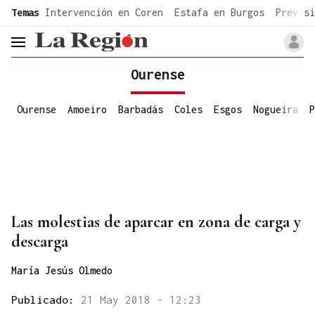
common.go-to-content
Temas
Intervención en Coren
Estafa en Burgos
Previsi
header.menu.open
Ourense
Ourense
Amoeiro
Barbadás
Coles
Esgos
Nogueira
P
Las molestias de aparcar en zona de carga y
descarga
María Jesús Olmedo
Publicado:
21 May 2018 - 12:23