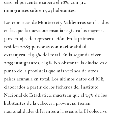
caso, el porcentaje supera el
18%
, con
312
inmigrantes sobre 1.723 habitantes
.
Las comarcas de
Monterrei
y
Valdeorras
son las dos
en las que la nueva ourensanía registra los mayores
porcentajes de representación. En la primera
residen
2.283 personas con nacionalidad
extranjera
, el
9,3% del total
. En la segunda viven
2.255 inmigrantes
, el
9%
. No obstante, la ciudad es el
punto de la provincia que más vecinos de otros
países acumula en total. Los últimos datos del IGE,
elaborados a partir de los ficheros del Instituto
Nacional de Estadística, muestran que el
7,5% de los
habitantes
de la cabecera provincial tienen
nacionalidades diferentes a la española. El colectivo