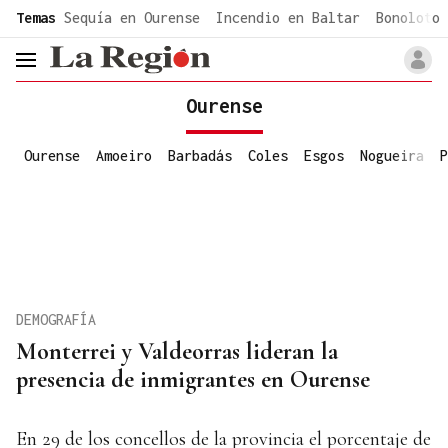
common.go-to-content
Temas
Sequía en Ourense
Incendio en Baltar
Bonoloto 
header.menu.open
Ourense
Ourense
Amoeiro
Barbadás
Coles
Esgos
Nogueira
P
DEMOGRAFÍA
Monterrei y Valdeorras lideran la
presencia de inmigrantes en Ourense
En 29 de los concellos de la provincia el porcentaje de