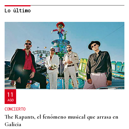
Lo último
HELICOPTERO MEDICALIZADO
Un motorista en estado grave tras una colisión en
Velle
11
AGO
CONCIERTO
The Rapants, el fenómeno musical que arrasa en
Galicia