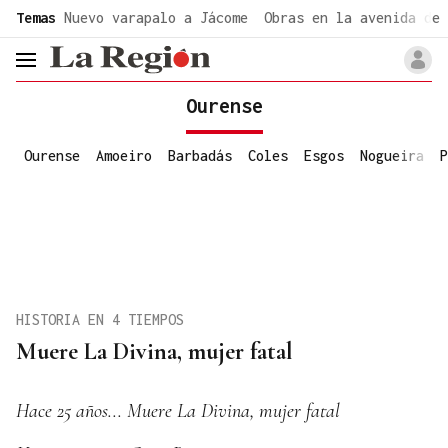
common.go-to-content
Temas
Nuevo varapalo a Jácome
Obras en la avenida de 
header.menu.open
Ourense
Ourense
Amoeiro
Barbadás
Coles
Esgos
Nogueira
P
HISTORIA EN 4 TIEMPOS
Muere La Divina, mujer fatal
Hace 25 años... Muere La Divina, mujer fatal