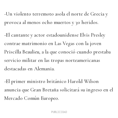
-Un violento terremoto asola el norte de Grecia y
provoca al menos ocho muertos y 30 heridos.
-El cantante y actor estadounidense Elvis Presley
contrae matrimonio en Las Vegas con la joven
Priscilla Beaulieu, a la que conoció cuando prestaba
servicio militar en las tropas norteamericanas
destacadas en Alemania.
-El primer ministro británico Harold Wilson
anuncia que Gran Bretaña solicitará su ingreso en el
Mercado Común Europeo.