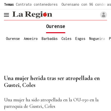
common.go-to-content
Temas
Contrato contenedores
Ourensano con 96 condenas
header.menu.open
Ourense
Ourense
Amoeiro
Barbadás
Coles
Esgos
Nogueira
P
Una mujer herida tras ser atropellada en
Gustei, Coles
Una mujer ha sido atropellada en la OU-150 en la
parroquia de Gustei, Coles