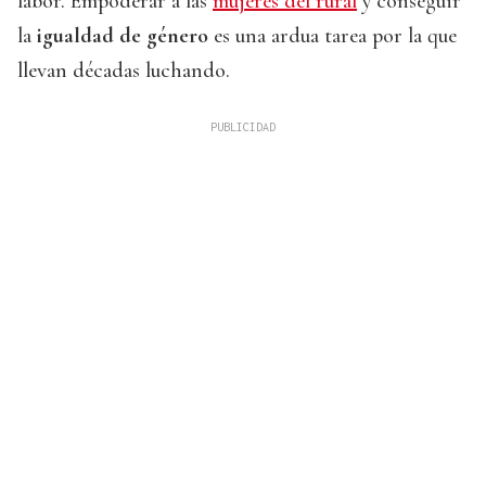
labor. Empoderar a las
mujeres del rural
y conseguir
la
igualdad de género
es una ardua tarea por la que
llevan décadas luchando.