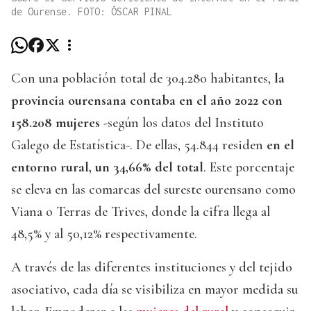
de Ourense. FOTO: ÓSCAR PINAL
Con una población total de 304.280 habitantes,
la
provincia ourensana contaba en el año 2022 con
158.208 mujeres
-según los datos del Instituto
Galego de Estatística-. De ellas, 54.844 residen
en el
entorno rural, un 34,66% del total
. Este porcentaje
se eleva en las comarcas del sureste ourensano como
Viana o Terras de Trives, donde la cifra llega al
48,5% y al 50,12% respectivamente.
A través de las diferentes instituciones y del tejido
asociativo, cada día se visibiliza en mayor medida su