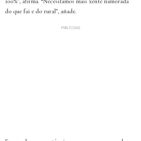
100%”, afirma. “Necesitamos máis xente namorada
do que fai e do rural”, añade.