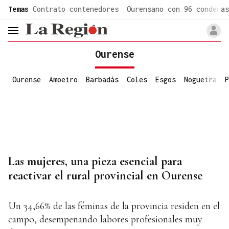
common.go-to-content
Temas
Contrato contenedores
Ourensano con 96 condenas
header.menu.open
Ourense
Ourense
Amoeiro
Barbadás
Coles
Esgos
Nogueira
P
Las mujeres, una pieza esencial para
reactivar el rural provincial en Ourense
Un 34,66% de las féminas de la provincia residen en el
campo, desempeñando labores profesionales muy