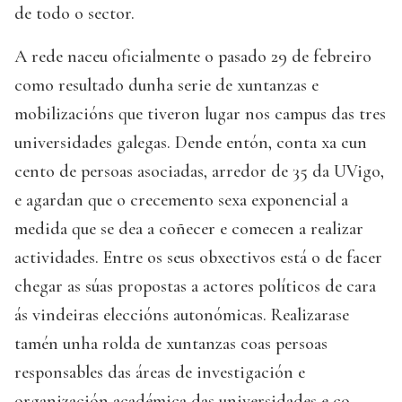
de todo o sector.
A rede naceu oficialmente o pasado 29 de febreiro
como resultado dunha serie de xuntanzas e
mobilizacións que tiveron lugar nos campus das tres
universidades galegas. Dende entón, conta xa cun
cento de persoas asociadas, arredor de 35 da UVigo,
e agardan que o crecemento sexa exponencial a
medida que se dea a coñecer e comecen a realizar
actividades. Entre os seus obxectivos está o de facer
chegar as súas propostas a actores políticos de cara
ás vindeiras eleccións autonómicas. Realizarase
tamén unha rolda de xuntanzas coas persoas
responsables das áreas de investigación e
organización académica das universidades e co