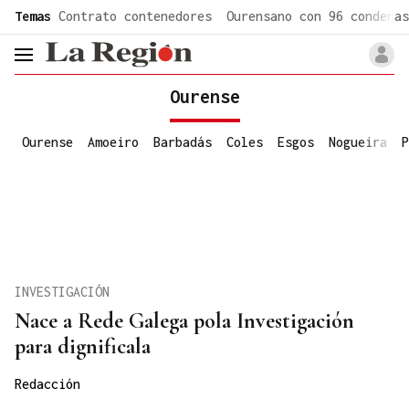
common.go-to-content
Temas
Contrato contenedores
Ourensano con 96 condenas
header.menu.open
Ourense
Ourense
Amoeiro
Barbadás
Coles
Esgos
Nogueira
P
INVESTIGACIÓN
Nace a Rede Galega pola Investigación
para dignificala
Redacción