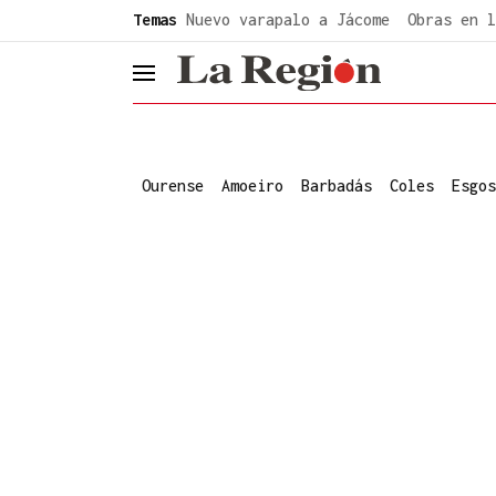
common.go-to-content
Temas
Nuevo varapalo a Jácome
Obras en l
header.menu.open
Ourense
Amoeiro
Barbadás
Coles
Esgos