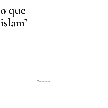
eo que
 islam"