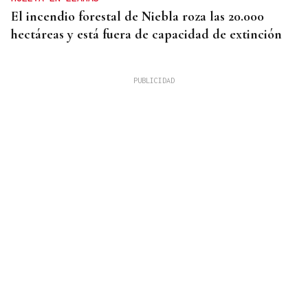
El incendio forestal de Niebla roza las 20.000
hectáreas y está fuera de capacidad de extinción
CAUSAS DEL FUEGO
Ocho familiares de fallecidos en el incendio de Los
Gallardos se personan como acusación particular