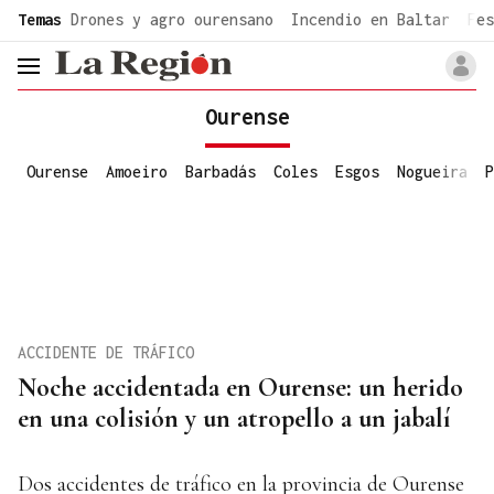
common.go-to-content
Temas
Drones y agro ourensano
Incendio en Baltar
Fes
header.menu.open
Ourense
Ourense
Amoeiro
Barbadás
Coles
Esgos
Nogueira
P
ACCIDENTE DE TRÁFICO
Noche accidentada en Ourense: un herido
en una colisión y un atropello a un jabalí
Dos accidentes de tráfico en la provincia de Ourense