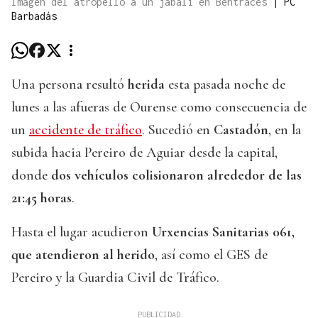
Imagen del atropello a un jabalí en Bentraces
|
PC
Barbadás
Una persona resultó
herida
esta pasada noche de
lunes a las afueras de Ourense como consecuencia de
un
accidente de tráfico
. Sucedió en
Castadón
, en la
subida hacia Pereiro de Aguiar desde la capital,
donde
dos vehículos colisionaron alrededor de las
21:45 horas
.
Hasta el lugar acudieron
Urxencias Sanitarias 061,
que atendieron al herido
, así como el GES de
Pereiro y la Guardia Civil de Tráfico.