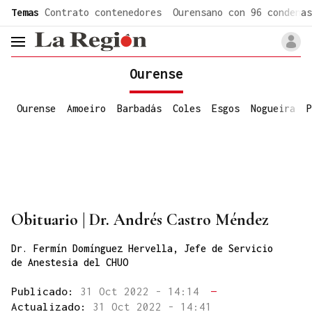
common.go-to-content
Temas
Contrato contenedores
Ourensano con 96 condenas
header.menu.open
Ourense
Ourense
Amoeiro
Barbadás
Coles
Esgos
Nogueira
P
Obituario | Dr. Andrés Castro Méndez
Dr. Fermín Domínguez Hervella, Jefe de Servicio
de Anestesia del CHUO
Publicado:
31 Oct 2022 - 14:14
—
Actualizado:
31 Oct 2022 - 14:41