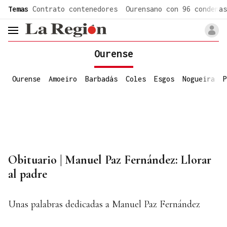
common.go-to-content
Temas
Contrato contenedores
Ourensano con 96 condenas
header.menu.open
Ourense
Ourense
Amoeiro
Barbadás
Coles
Esgos
Nogueira
P
Obituario | Manuel Paz Fernández: Llorar
al padre
Unas palabras dedicadas a Manuel Paz Fernández