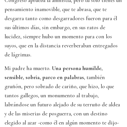
Congreso aprueba la amnistía, pero tú sólo tienes un
pensamiento inamovible, que te abrasa, que te
desgarra tanto como desgarradores fueron para él
sus últimos días, sin embargo, en sus ratos de
lucidez, siempre hubo un momento para con los
suyos, que en la distancia reverberaban entregados
de lágrimas.
Mi padre ha muerto.
Una persona humilde,
sensible, sobria, parco en palabras
, también
gruñón, pero sobrado de cariño, que hizo, lo que
tantos gallegos, un monumento al trabajo,
labrándose un futuro alejado de su terruño de aldea
y de las miserias de posguerra, con un destino
elegido al azar -como él en algún momento te dijo-