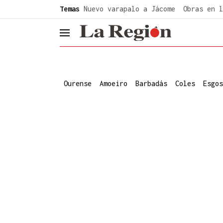
common.go-to-content
Temas
Nuevo varapalo a Jácome
Obras en l
header.menu.open
Ourense
Amoeiro
Barbadás
Coles
Esgos