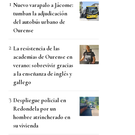
Nuevo varapalo a Jácome:
tumban la adjudicación
del autobús urbano de
Ourense
La resistencia de las
academias de Ourense en
verano: sobrevivir gracias
a la enseñanza de inglés y
gallego
Despliegue policial en
Redondela por un
hombre atrincherado en
su vivienda