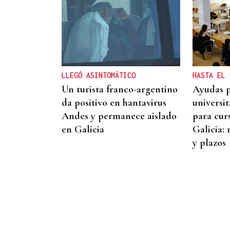
ENTREVISTA
Jorge Vázquez: "Nuestro
objetivo a 2028 es crecer
creando valor para el
LLEGÓ ASINTOMÁTICO
HASTA EL 
accionista y para el equipo
Un turista franco-argentino
Ayudas p
que lo hace posible"
da positivo en hantavirus
universi
Andes y permanece aislado
para cur
en Galicia
Galicia: 
y plazos