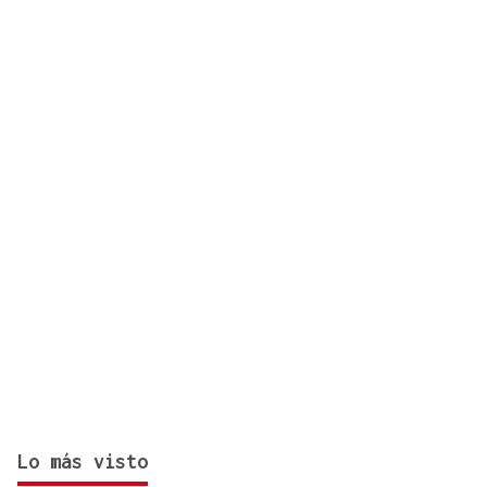
un canario en O Carballiño?
Lo más visto