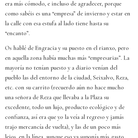
era más cómodo, e incluso de agradecer, porque
como sabéis es una “empresa” de invierno y estar en
la calle con esa estufa al lado tiene hasta su
“encanto”.
Os hablé de Engracia y su puesto en el rianxo, pero
en aquella zona había muchas más “empresarias”. La
mayoría no tenían puesto y a diario venían del
pueblo las del entorno de la ciudad, Seixalvo, Reza,
etc. con su carrito (recuerdo aún no hace mucho
una señora de Reza que llevaba a la Plaza su
excedente, todo un lujo, producto ecológico y de
confianza, así era que yo la veía al regreso y jamás
trajo mercancía de vuelta), y las de un poco más
lejos, en la línea, aunque eso ya suponía más gasto.