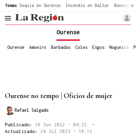
common.go-to-content
Temas
Sequía en Ourense
Incendio en Baltar
Bonoloto 
header.menu.open
Ourense
Ourense
Amoeiro
Barbadás
Coles
Esgos
Nogueira
P
Ourense no tempo | Oficios de mujer
Rafael Salgado
Publicado:
18 Jun 2022 - 04:22
—
Actualizado:
24 Jul 2023 - 18:12