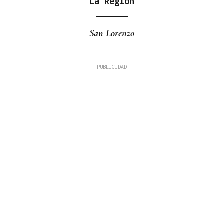
La Región
San Lorenzo
Fernando Román Alonso
TRIBUNA
A Alameda ou Horta do Concello