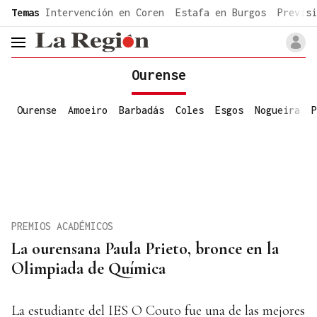
common.go-to-content
Temas
Intervención en Coren
Estafa en Burgos
Previsi
header.menu.open
Ourense
Ourense
Amoeiro
Barbadás
Coles
Esgos
Nogueira
P
PREMIOS ACADÉMICOS
La ourensana Paula Prieto, bronce en la
Olimpiada de Química
La estudiante del IES O Couto fue una de las mejores