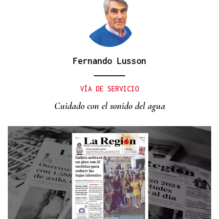
Fernando Lusson
CANEDO
Un herido en la colisión entre dos coches en la
VÍA DE SERVICIO
entrada a las termas de Outariz
Cuidado con el sonido del agua