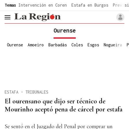
common.go-to-content
Temas
Intervención en Coren
Estafa en Burgos
Previsi
header.menu.open
Ourense
Ourense
Amoeiro
Barbadás
Coles
Esgos
Nogueira
P
ESTAFA - TRIBUNALES
El ourensano que dijo ser técnico de
Mourinho aceptó pena de cárcel por estafa
Se sentó en el Juzgado del Penal por comprar un