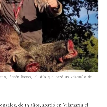
tío, Senén Ramos, el día que cazó un vakamulo de
nzález, de 19 años, abatió en Vilamarín el