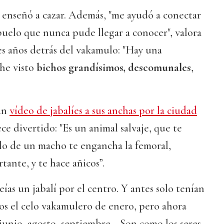
 enseñó a cazar. Además, "me ayudó a conectar
uelo que nunca pude llegar a conocer", valora
es años detrás del vakamulo: "Hay una
 he visto
bichos grandísimos, descomunales
,
un
vídeo de jabalíes a sus anchas por la ciudad
ece divertido: "Es un animal salvaje, que te
lo de un macho te engancha la femoral,
tante, y te hace añicos”.
ías un jabalí por el centro. Y antes solo tenían
os el celo vakamulero de enero, pero ahora
 junio, agosto, septiembre… Son como los seres