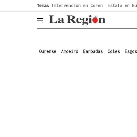
common.go-to-content
Temas
Intervención en Coren
Estafa en Bu
header.menu.open
Ourense
Amoeiro
Barbadás
Coles
Esgos