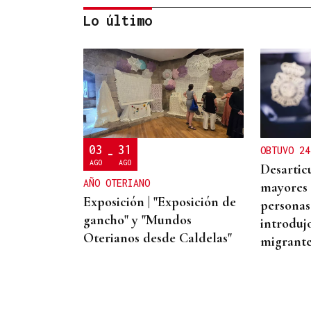
Lo último
CONATO EXTINGUIDO
Vídeo | Se desata un
incendio forestal en una
cantera de Untes
03
31
OBTUVO 24
-
AGO
AGO
Desartic
AÑO OTERIANO
mayores 
Exposición | "Exposición de
personas
gancho" y "Mundos
introduj
Oterianos desde Caldelas"
migrante