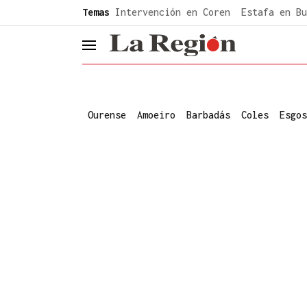
common.go-to-content
Temas
Intervención en Coren
Estafa en Bu
header.menu.open
Ourense
Amoeiro
Barbadás
Coles
Esgos