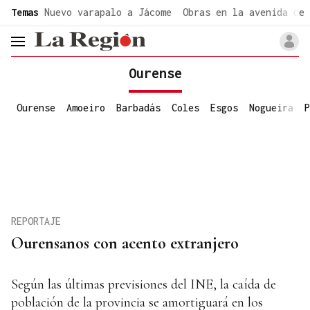
common.go-to-content
Temas
Nuevo varapalo a Jácome
Obras en la avenida de 
header.menu.open
Ourense
Ourense
Amoeiro
Barbadás
Coles
Esgos
Nogueira
P
REPORTAJE
Ourensanos con acento extranjero
Según las últimas previsiones del INE, la caída de
población de la provincia se amortiguará en los