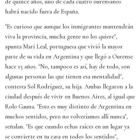
de quince años, uno de cada cuatro ourensanos
habrá nacido fuera de España.
"Es curioso que aunque los inmigrantes mantendrán
viva la provincia, mucha gente no los quiere",
apunta Mari Leal, portuguesa que vivió la mayor
parte de su vida en Argentina y que llegó a Ourense
hace 15 años. "No, tampoco es así, hay de todo, son
algunas personas las que tienen esa mentalidad",
contesta Sol Rodríguez, su hija. Ambas llegaron a la
ciudad después de vivir en Buenos Aires, al igual que
Rolo Gauna. "Esto es muy distinto de Argentina en
muchos sentidos, pero no volveríamos allí nunca",
señalan. "Es que cuando echas raíces en un lugar ya
se convierte en tu casa en todos los sentidos",