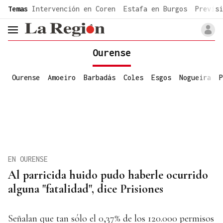
common.go-to-content
Temas
Intervención en Coren
Estafa en Burgos
Previsi
header.menu.open
Ourense
Ourense
Amoeiro
Barbadás
Coles
Esgos
Nogueira
P
EN OURENSE
Al parricida huido pudo haberle ocurrido
alguna "fatalidad", dice Prisiones
Señalan que tan sólo el 0,37% de los 120.000 permisos