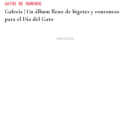
GATOS DE OURENSE
Galería | Un álbum lleno de bigotes y ronroneos
para el Día del Gato
Chito Rivas
PINGAS DE ORBALLO
Deixar que pase a tarde