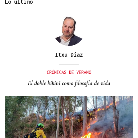
Lo último
Itxu Díaz
CANEDO
Un herido en la colisión entre dos coches en la
CRÓNICAS DE VERANO
entrada a las termas de Outariz
El doble bikini como filosofía de vida