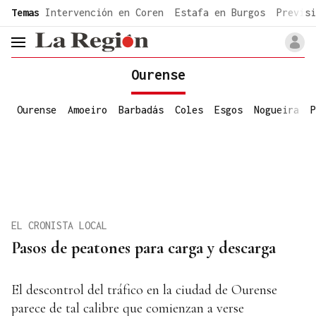
common.go-to-content
Temas
Intervención en Coren
Estafa en Burgos
Previsi
header.menu.open
Ourense
Ourense
Amoeiro
Barbadás
Coles
Esgos
Nogueira
P
EL CRONISTA LOCAL
Pasos de peatones para carga y descarga
El descontrol del tráfico en la ciudad de Ourense
parece de tal calibre que comienzan a verse