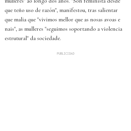
mulleres" ao longo dos anos. "Son feminista desde
que teño uso de razón", manifestou, tras salientar
que malia que "vivimos mellor que as nosas avoas e
nais", as mulleres "seguimos soportando a violencia
estrutural" da sociedade.