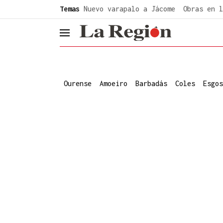
common.go-to-content
Temas
Nuevo varapalo a Jácome
Obras en l
header.menu.open
Ourense
Amoeiro
Barbadás
Coles
Esgos