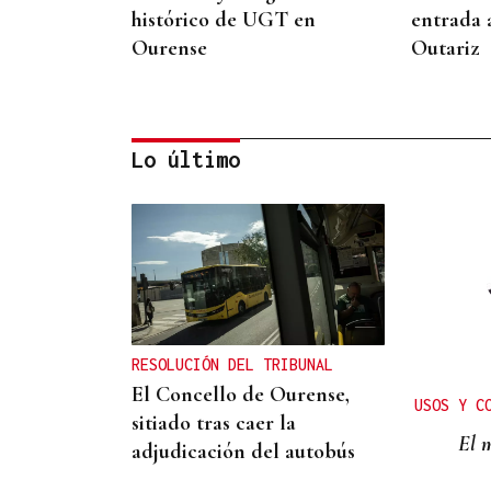
histórico de UGT en
entrada 
Ourense
Outariz
Lo último
CONATO EXTINGUIDO
Vídeo | Se desata un
incendio forestal en una
cantera de Untes
RESOLUCIÓN DEL TRIBUNAL
El Concello de Ourense,
USOS Y C
sitiado tras caer la
El m
adjudicación del autobús