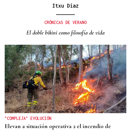
Itxu Díaz
CANEDO
Un herido en la colisión entre dos coches en la
CRÓNICAS DE VERANO
entrada a las termas de Outariz
El doble bikini como filosofía de vida
"COMPLEJA" EVOLUCIÓN
Elevan a situación operativa 2 el incendio de