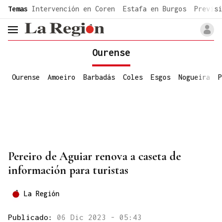
common.go-to-content
Temas
Intervención en Coren
Estafa en Burgos
Previsi
header.menu.open
Ourense
Ourense
Amoeiro
Barbadás
Coles
Esgos
Nogueira
P
Pereiro de Aguiar renova a caseta de
información para turistas
La Región
Publicado:
06 Dic 2023 - 05:43