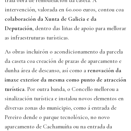
trala obra de remodelación da caseta. A
intervención, valorada en 60.000 euros, contou coa
colaboración da Xunta de Galicia e da
Deputación
, dentro das liñas de apoio para mellorar
as infraestruturas turísticas.
As obras incluirón o acondicionamento da parcela
da caseta coa creación de prazas de aparcamento e
dunha área de descanso, así como a
renovación da
imaxe exterior da mesma como punto de atracción
turística
. Por outra banda, o Concello mellorou a
sinalización turística e instalou novos elementos en
diversas zonas do municipio, como á entrada de
Pereiro dende o parque tecnolóxico, no novo
aparcamento de Cachamuíña ou na entrada da