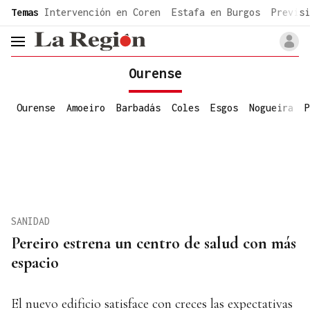
common.go-to-content
Temas
Intervención en Coren
Estafa en Burgos
Previsi
header.menu.open
Ourense
Ourense
Amoeiro
Barbadás
Coles
Esgos
Nogueira
P
SANIDAD
Pereiro estrena un centro de salud con más
espacio
El nuevo edificio satisface con creces las expectativas