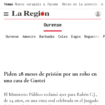
common.go-to-content
Temas
Nuevo varapalo a Jácome
Obras en la avenida de 
header.menu.open
Ourense
Ourense
Amoeiro
Barbadás
Coles
Esgos
Nogueira
P
Piden 28 meses de prisión por un robo en
una casa de Gustei
El Ministerio Público reclamó ayer para Rubén C.J.,
de 24 años, en una vista oral celebrada en el Juzgado