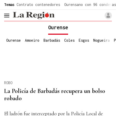
common.go-to-content
Temas
Contrato contenedores
Ourensano con 96 condenas
header.menu.open
Ourense
Ourense
Amoeiro
Barbadás
Coles
Esgos
Nogueira
P
ROBO
La Policía de Barbadás recupera un bolso
robado
El ladrón fue interceptado por la Policía Local de