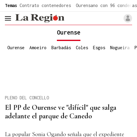
common.go-to-content
Temas
Contrato contenedores
Ourensano con 96 condenas
header.menu.open
Ourense
Ourense
Amoeiro
Barbadás
Coles
Esgos
Nogueira
P
PLENO DEL CONCELLO
El PP de Ourense ve "difícil" que salga
adelante el parque de Canedo
La popular Sonia Ogando señala que el expediente