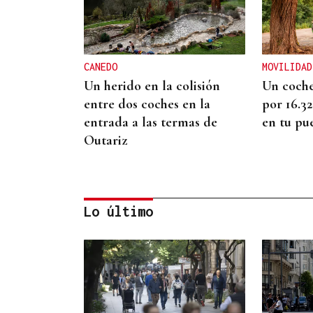
CANEDO
MOVILIDAD
Un herido en la colisión
Un coche
entre dos coches en la
por 16.3
entrada a las termas de
en tu pu
Outariz
Lo último
ENTREVISTA
Jorge Vázquez: "Nuestro
objetivo a 2028 es crecer