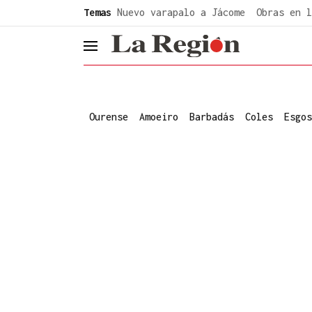
common.go-to-content
Temas
Nuevo varapalo a Jácome
Obras en l
header.menu.open
Ourense
Amoeiro
Barbadás
Coles
Esgos