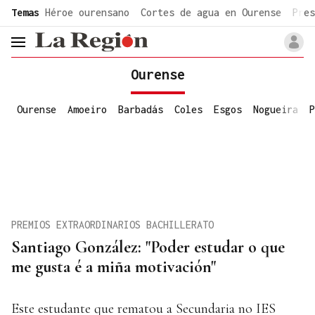
common.go-to-content
Temas
Héroe ourensano
Cortes de agua en Ourense
Pres
header.menu.open
Ourense
Ourense
Amoeiro
Barbadás
Coles
Esgos
Nogueira
P
PREMIOS EXTRAORDINARIOS BACHILLERATO
Santiago González: "Poder estudar o que
me gusta é a miña motivación"
Este estudante que rematou a Secundaria no IES