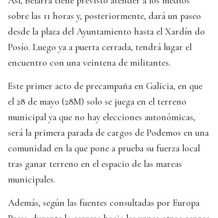
Así, Belarra tiene previsto atender a los medios
sobre las 11 horas y, posteriormente, dará un paseo
desde la plaza del Ayuntamiento hasta el Xardín do
Posío. Luego ya a puerta cerrada, tendrá lugar el
encuentro con una veintena de militantes.
Este primer acto de precampaña en Galicia, en que
el 28 de mayo (28M) solo se juega en el terreno
municipal ya que no hay elecciones autonómicas,
será la primera parada de cargos de Podemos en una
comunidad en la que pone a prueba su fuerza local
tras ganar terreno en el espacio de las mareas
municipales.
Además, según las fuentes consultadas por Europa