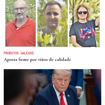
CONATO EXTINGUIDO
Vídeo | Se desata un incendio forestal en una
cantera de Untes
PRODUTOS GALEGOS
Aposta firme por viños de calidade