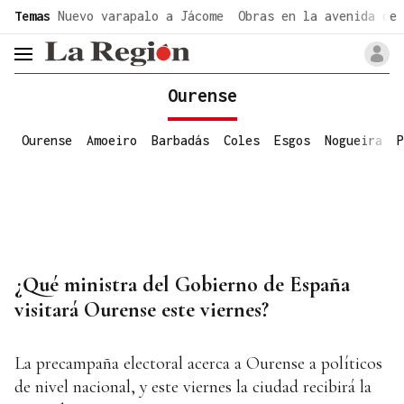
common.go-to-content
Temas
Nuevo varapalo a Jácome
Obras en la avenida de 
header.menu.open
Ourense
Ourense
Amoeiro
Barbadás
Coles
Esgos
Nogueira
P
¿Qué ministra del Gobierno de España
visitará Ourense este viernes?
La precampaña electoral acerca a Ourense a políticos
de nivel nacional, y este viernes la ciudad recibirá la