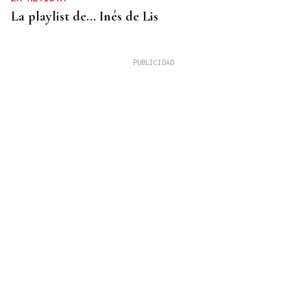
La playlist de... Inés de Lis
LA REVISTA
El "folk vulnerable" de Inés de Lis en su debut
como solista