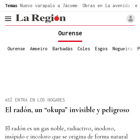
common.go-to-content
Temas
Nuevo varapalo a Jácome
Obras en la avenida de 
header.menu.open
Ourense
Ourense
Amoeiro
Barbadás
Coles
Esgos
Nogueira
P
ASÍ ENTRA EN LOS HOGARES
El radón, un “okupa” invisible y peligroso
El radón es un gas noble, radiactivo, inodoro,
insípido e incoloro que se origina de forma natural