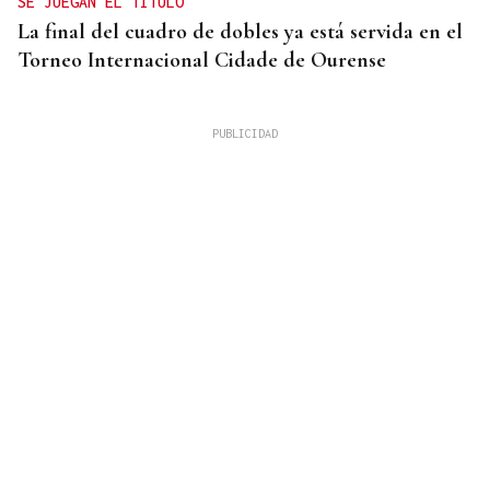
SE JUEGAN EL TÍTULO
La final del cuadro de dobles ya está servida en el
Torneo Internacional Cidade de Ourense
10 DE AGOSTO
Senegal se incorpora a las XLI Xornadas de
Folclore