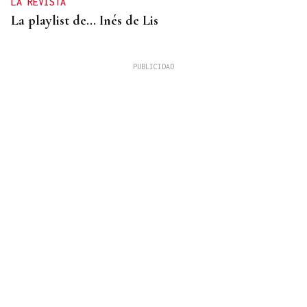
LA REVISTA
La playlist de... Inés de Lis
LA REVISTA
El "folk vulnerable" de Inés de Lis en su debut
como solista