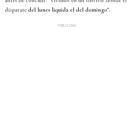
antes de concluir: "Vivimos en un sinvivir donde el
disparate
del lunes liquida el del domingo".