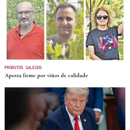
CONATO EXTINGUIDO
Vídeo | Se desata un incendio forestal en una
cantera de Untes
PRODUTOS GALEGOS
Aposta firme por viños de calidade