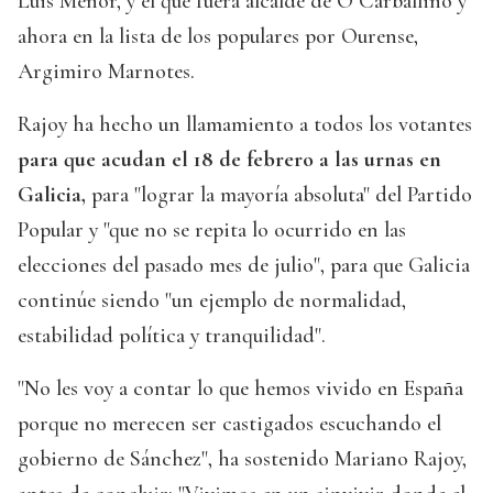
Luis Menor, y el que fuera alcalde de O Carballiño y
ahora en la lista de los populares por Ourense,
Argimiro Marnotes.
Rajoy ha hecho un llamamiento a todos los votantes
para que acudan el 18 de febrero a las urnas en
Galicia,
para "lograr la mayoría absoluta" del Partido
Popular y "que no se repita lo ocurrido en las
elecciones del pasado mes de julio", para que Galicia
continúe siendo "un ejemplo de normalidad,
estabilidad política y tranquilidad".
"No les voy a contar lo que hemos vivido en España
porque no merecen ser castigados escuchando el
gobierno de Sánchez", ha sostenido Mariano Rajoy,