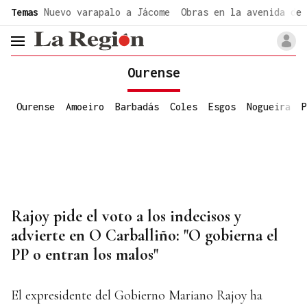
common.go-to-content
Temas
Nuevo varapalo a Jácome
Obras en la avenida de 
header.menu.open
Ourense
Ourense
Amoeiro
Barbadás
Coles
Esgos
Nogueira
P
Rajoy pide el voto a los indecisos y
advierte en O Carballiño: "O gobierna el
PP o entran los malos"
El expresidente del Gobierno Mariano Rajoy ha