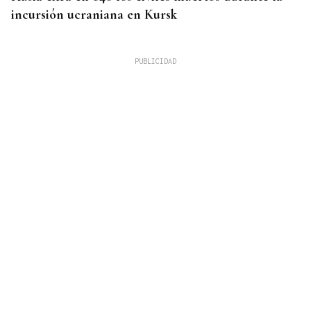
incursión ucraniana en Kursk
ENCUENTRO EN MALLORCA
Felipe VI recibe este jueves en Marivent al
presidente de Ceuta tras la crisis humanitaria