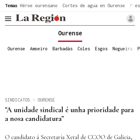
common.go-to-content
Temas
Héroe ourensano
Cortes de agua en Ourense
Pres
header.menu.open
Ourense
Ourense
Amoeiro
Barbadás
Coles
Esgos
Nogueira
P
SINDICATOS - OURENSE
"A unidade sindical é unha prioridade para
a nosa candidatura”
O candidato á Secretaría Xeral de CCOO de Galicia,