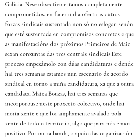
Galicia. Nese obxectivo estamos completamente
comprometidos, en facer unha oferta as outras
forzas sindicais sustentada non só no eslogan senón
que esté sustentada en compromisos concretos e que
as manifestacións dos próximos Primeiros de Maio
sexan conxuntas das tres centrais sindicais.Este
proceso empezámolo con dúas candidaturas e dende
hai tres semanas estamos nun escenario de acordo
sindical en torno a miña candidatura, xa que a outra
candidata, Maica Bouzas, hai tres semanas que
incorporouse neste proxecto colectivo, onde hai
moita xente e que foi ampliamente avalado pola
xente de todo o territorio, algo que para nós é moi
positivo. Por outra banda, o apoio das organización