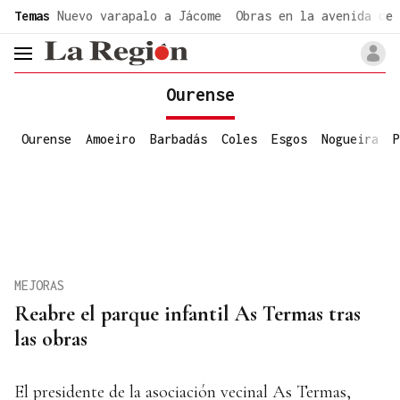
common.go-to-content
Temas
Nuevo varapalo a Jácome
Obras en la avenida de 
header.menu.open
Ourense
Ourense
Amoeiro
Barbadás
Coles
Esgos
Nogueira
P
MEJORAS
Reabre el parque infantil As Termas tras
las obras
El presidente de la asociación vecinal As Termas,