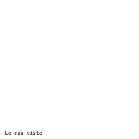
Accidente múltiple en la AP-9: cinco coches
implicados provocan retenciones a la salida de
Vigo
Lo más visto