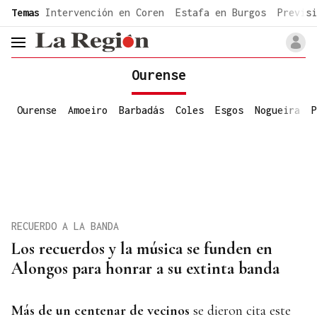
common.go-to-content
Temas
Intervención en Coren
Estafa en Burgos
Previsi
header.menu.open
Ourense
Ourense
Amoeiro
Barbadás
Coles
Esgos
Nogueira
P
RECUERDO A LA BANDA
Los recuerdos y la música se funden en
Alongos para honrar a su extinta banda
Más de un centenar de
vecinos
se dieron cita este