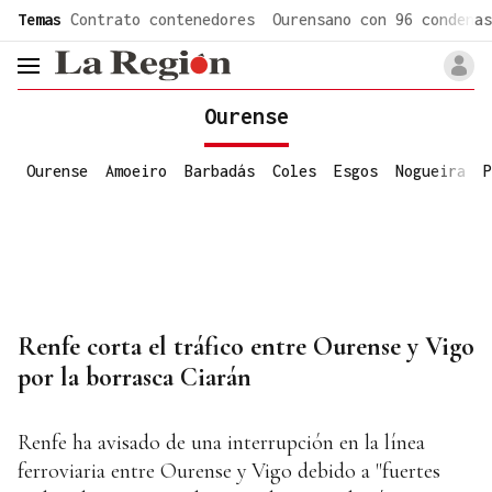
common.go-to-content
Temas
Contrato contenedores
Ourensano con 96 condenas
header.menu.open
Ourense
Ourense
Amoeiro
Barbadás
Coles
Esgos
Nogueira
P
Renfe corta el tráfico entre Ourense y Vigo
por la borrasca Ciarán
Renfe ha avisado de una interrupción en la línea
ferroviaria entre Ourense y Vigo debido a "fuertes