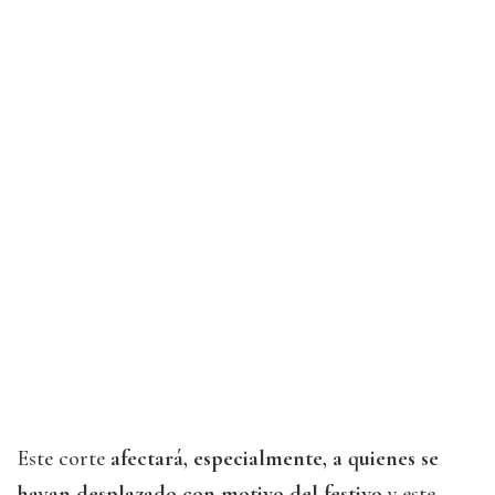
Este corte
afectará, especialmente, a quienes se
hayan desplazado con motivo del festivo
y este