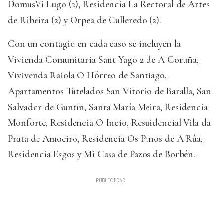
DomusVi Lugo (2), Residencia La Rectoral de Artes
de Ribeira (2) y Orpea de Culleredo (2).
Con un contagio en cada caso se incluyen la
Vivienda Comunitaria Sant Yago 2 de A Coruña,
Vivivenda Raiola O Hórreo de Santiago,
Apartamentos Tutelados San Vitorio de Baralla, San
Salvador de Guntín, Santa María Meira, Residencia
Monforte, Residencia O Incio, Resuidencial Vila da
Prata de Amoeiro, Residencia Os Pinos de A Rúa,
Residencia Esgos y Mi Casa de Pazos de Borbén.