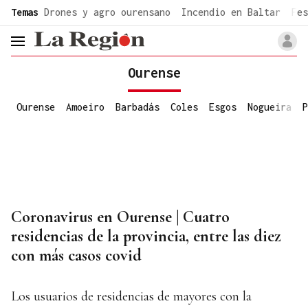
common.go-to-content
Temas
Drones y agro ourensano
Incendio en Baltar
Fes
header.menu.open
Ourense
Ourense
Amoeiro
Barbadás
Coles
Esgos
Nogueira
P
Coronavirus en Ourense | Cuatro
residencias de la provincia, entre las diez
con más casos covid
Los usuarios de residencias de mayores con la