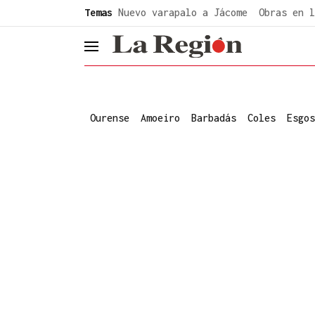
common.go-to-content
Temas
Nuevo varapalo a Jácome
Obras en l
header.menu.open
Ourense
Amoeiro
Barbadás
Coles
Esgos