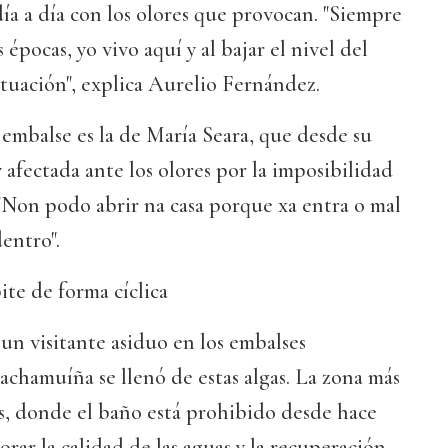
día a día con los olores que provocan. "Siempre
 épocas, yo vivo aquí y al bajar el nivel del
ituación", explica Aurelio Fernández.
 embalse es la de María Seara, que desde su
afectada ante los olores por la imposibilidad
 "Non podo abrir na casa porque xa entra o mal
entro".
te de forma cíclica
 un visitante asiduo en los embalses
achamuíña se llenó de estas algas. La zona más
s, donde el baño está prohibido desde hace
rar la calidad de las aguas y la recuperación