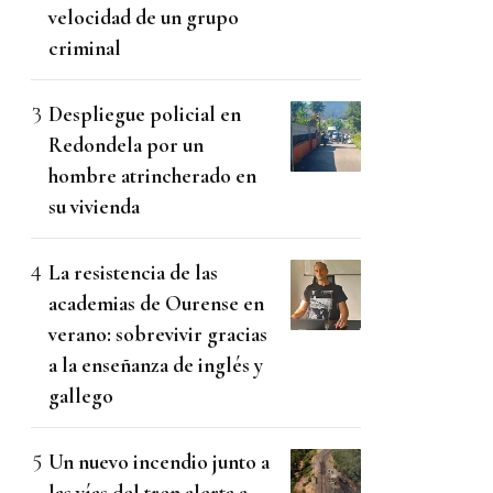
velocidad de un grupo
criminal
Despliegue policial en
Redondela por un
hombre atrincherado en
su vivienda
La resistencia de las
academias de Ourense en
verano: sobrevivir gracias
a la enseñanza de inglés y
gallego
Un nuevo incendio junto a
las vías del tren alerta a