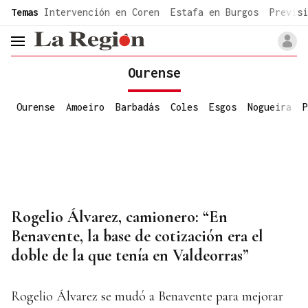
common.go-to-content
Temas
Intervención en Coren
Estafa en Burgos
Previsi
header.menu.open
Ourense
Ourense
Amoeiro
Barbadás
Coles
Esgos
Nogueira
P
Rogelio Álvarez, camionero: “En
Benavente, la base de cotización era el
doble de la que tenía en Valdeorras”
Rogelio Álvarez se mudó a Benavente para mejorar