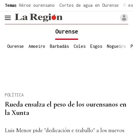
common.go-to-content
Temas
Héroe ourensano
Cortes de agua en Ourense
Pres
header.menu.open
Ourense
Ourense
Amoeiro
Barbadás
Coles
Esgos
Nogueira
P
POLÍTICA
Rueda ensalza el peso de los ourensanos en
la Xunta
Luis Menor pide "dedicación e traballo" a los nuevos