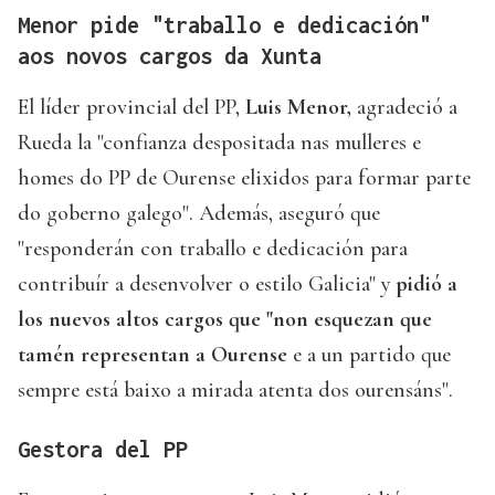
Menor pide "traballo e dedicación"
aos novos cargos da Xunta
El líder provincial del PP,
Luis Menor,
agradeció a
Rueda la "confianza despositada nas mulleres e
homes do PP de Ourense elixidos para formar parte
do goberno galego". Además, aseguró que
"responderán con traballo e dedicación para
contribuír a desenvolver o estilo Galicia" y
pidió a
los nuevos altos cargos que "non esquezan que
tamén representan a Ourense
e a un partido que
sempre está baixo a mirada atenta dos ourensáns".
Gestora del PP