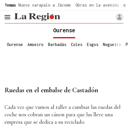
common.go-to-content
Temas
Nuevo varapalo a Jácome
Obras en la avenida de 
header.menu.open
Ourense
Ourense
Amoeiro
Barbadás
Coles
Esgos
Nogueira
P
Ruedas en el embalse de Castadón
Cada vez que vamos al taller a cambiar las ruedas del
coche nos cobran un cánon para que las lleve una
empresa que se dedica a su reciclado.