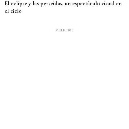
El eclipse y las perseidas, un espectáculo visual en
el cielo
DERROTA
Demasiado rival en Barreiro para la UD Ourense
(2-0)