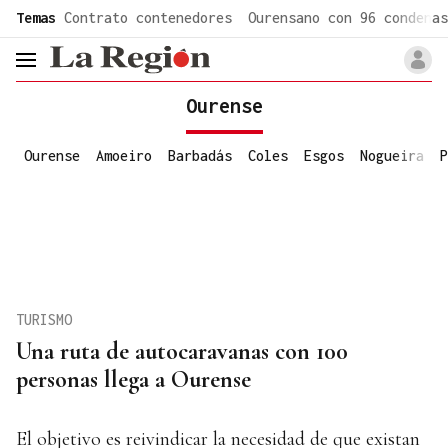
common.go-to-content
Temas
Contrato contenedores
Ourensano con 96 condenas
header.menu.open
Ourense
Ourense
Amoeiro
Barbadás
Coles
Esgos
Nogueira
P
TURISMO
Una ruta de autocaravanas con 100
personas llega a Ourense
El objetivo es reivindicar la necesidad de que existan