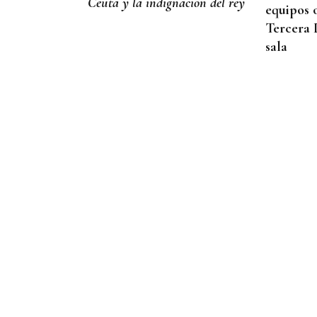
Ceuta y la indignación del rey
equipos 
Tercera 
sala
Pilar Cernuda
CRÓNICA PERSONAL
El empeño del rey con Ceuta