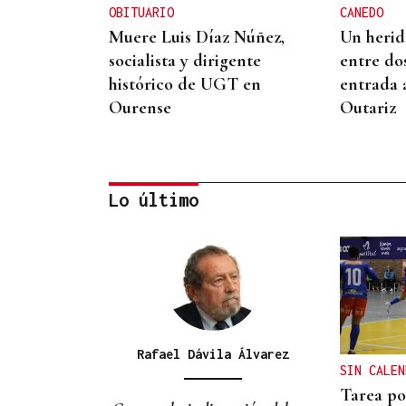
OBITUARIO
CANEDO
Muere Luis Díaz Núñez,
Un herido
socialista y dirigente
entre do
histórico de UGT en
entrada 
Ourense
Outariz
Lo último
CONATO EXTINGUIDO
Vídeo | Se desata un
incendio forestal en una
cantera de Untes
Rafael Dávila Álvarez
SIN CALEN
Tarea po