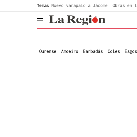
common.go-to-content
Temas
Nuevo varapalo a Jácome
Obras en l
header.menu.open
Ourense
Amoeiro
Barbadás
Coles
Esgos