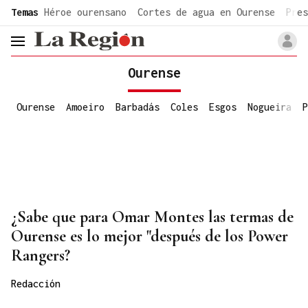
common.go-to-content
Temas
Héroe ourensano
Cortes de agua en Ourense
Pres
header.menu.open
Ourense
Ourense
Amoeiro
Barbadás
Coles
Esgos
Nogueira
P
¿Sabe que para Omar Montes las termas de
Ourense es lo mejor "después de los Power
Rangers?
Redacción