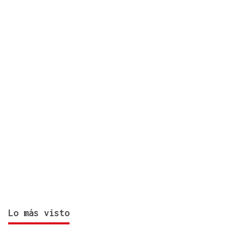
fallecida en los terremotos de La Guaira
Lo más visto