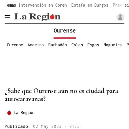
common.go-to-content
Temas
Intervención en Coren
Estafa en Burgos
Previsi
header.menu.open
Ourense
Ourense
Amoeiro
Barbadás
Coles
Esgos
Nogueira
P
¿Sabe que Ourense aún no es ciudad para
autocaravanas?
La Región
Publicado:
02 May 2023 - 01:31