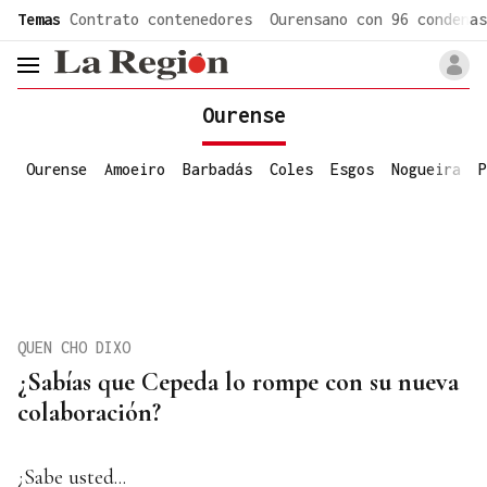
common.go-to-content
Temas
Contrato contenedores
Ourensano con 96 condenas
header.menu.open
Ourense
Ourense
Amoeiro
Barbadás
Coles
Esgos
Nogueira
P
QUEN CHO DIXO
¿Sabías que Cepeda lo rompe con su nueva
colaboración?
¿Sabe usted...