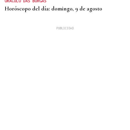
ORÁCULO DAS BURGAS
Horóscopo del día: domingo, 9 de agosto
APELA A LA CONSTITUCIÓN
Abascal: “La traición de Pedro Sánchez a los
españoles debe llevarse a los tribunales”