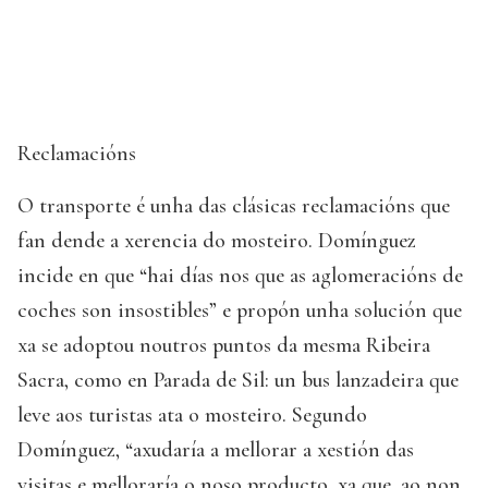
Reclamacións
O transporte é unha das clásicas reclamacións que
fan dende a xerencia do mosteiro. Domínguez
incide en que “hai días nos que as aglomeracións de
coches son insostibles” e propón unha solución que
xa se adoptou noutros puntos da mesma Ribeira
Sacra, como en Parada de Sil: un bus lanzadeira que
leve aos turistas ata o mosteiro. Segundo
Domínguez, “axudaría a mellorar a xestión das
visitas e melloraría o noso producto, xa que, ao non