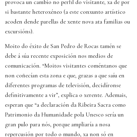
provoca un cambio no perfil do visitante, xa de por
si bastante heteroxéneo (a este conxunto artístico
acoden dende parellas de xente nova ata familias ou
excursións).
Moito do éxito de San Pedro de Rocas tamén se
debe á súa recente exposición nos medios de
comunicación. “Moitos visitantes coméntanos que
non coñecían esta zona e que, grazas a que saíu en
diferentes programas de televisión, decidíronse
definitivamente a vir”, explica o xerente. Ademais,
esperan que “a declaración da Ribeira Sacra como
Patrimonio da Humanidade pola Unesco sería un
gran pulo para nós, porque ampliaría a nosa
repercusión por todo o mundo, xa non só en