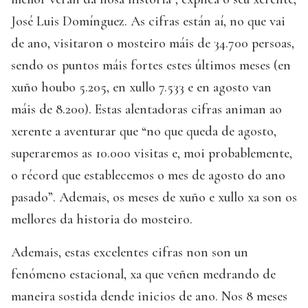
José Luis Domínguez. As cifras están aí, no que vai
de ano, visitaron o mosteiro máis de 34.700 persoas,
sendo os puntos máis fortes estes últimos meses (en
xuño houbo 5.205, en xullo 7.533 e en agosto van
máis de 8.200). Estas alentadoras cifras animan ao
xerente a aventurar que “no que queda de agosto,
superaremos as 10.000 visitas e, moi probablemente,
o récord que establecemos o mes de agosto do ano
pasado”. Ademais, os meses de xuño e xullo xa son os
mellores da historia do mosteiro.
Ademais, estas excelentes cifras non son un
fenómeno estacional, xa que veñen medrando de
maneira sostida dende inicios de ano. Nos 8 meses