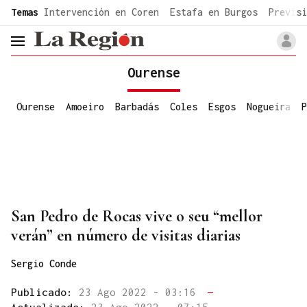
common.go-to-content
Temas
Intervención en Coren
Estafa en Burgos
Previsi
header.menu.open
Ourense
Ourense
Amoeiro
Barbadás
Coles
Esgos
Nogueira
P
San Pedro de Rocas vive o seu “mellor
verán” en número de visitas diarias
Sergio Conde
Publicado:
23 Ago 2022 - 03:16
—
Actualizado:
23 Ago 2022 - 07:15