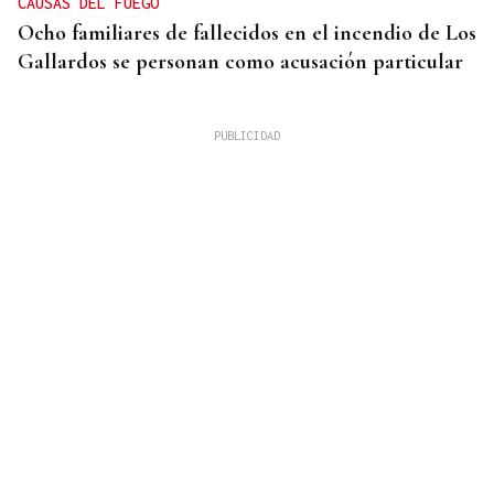
CAUSAS DEL FUEGO
Ocho familiares de fallecidos en el incendio de Los
Gallardos se personan como acusación particular
MÁS DE 95.000 CONSULTAS TOTALES
Las consultas por noticias falsas y bulos se
disparan un 175% en tres años en el 017 de
ciberseguridad