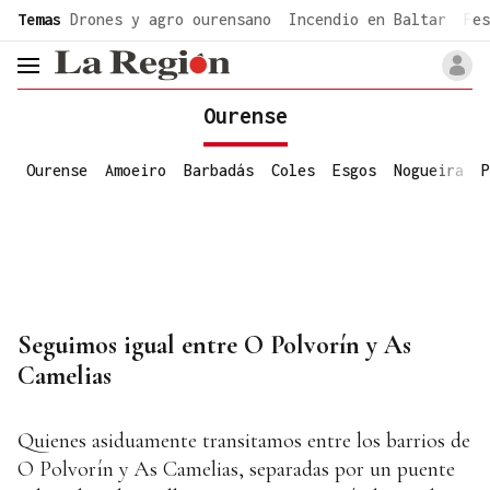
common.go-to-content
Temas
Drones y agro ourensano
Incendio en Baltar
Fes
header.menu.open
Ourense
Ourense
Amoeiro
Barbadás
Coles
Esgos
Nogueira
P
Seguimos igual entre O Polvorín y As
Camelias
Quienes asiduamente transitamos entre los barrios de
O Polvorín y As Camelias, separadas por un puente