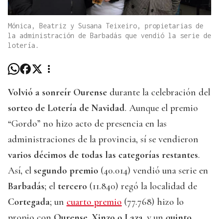
Mónica, Beatriz y Susana Teixeiro, propietarias de
la administración de Barbadás que vendió la serie de
lotería.
Volvió a sonreír Ourense
durante la celebración del
sorteo de Lotería de Navidad
. Aunque el premio
“Gordo” no hizo acto de presencia en las
administraciones de la provincia, sí se vendieron
varios décimos de todas las categorías restantes
.
Así, el
segundo premio
(40.014) vendió una serie en
Barbadás
; el
tercero
(11.840) regó la localidad de
Cortegada
; un
cuarto premio
(77.768) hizo lo
propio con
Ourense, Xinzo o Laza
, y un
quinto