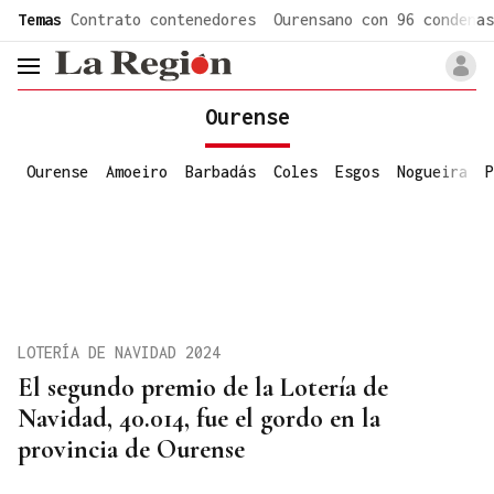
common.go-to-content
Temas
Contrato contenedores
Ourensano con 96 condenas
header.menu.open
Ourense
Ourense
Amoeiro
Barbadás
Coles
Esgos
Nogueira
P
LOTERÍA DE NAVIDAD 2024
El segundo premio de la Lotería de
Navidad, 40.014, fue el gordo en la
provincia de Ourense