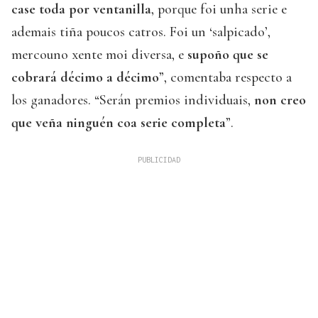
case toda por ventanilla
, porque foi unha serie e
ademais tiña poucos catros. Foi un ‘salpicado’,
mercouno xente moi diversa, e
supoño que se
cobrará décimo a décimo
”, comentaba respecto a
los ganadores. “Serán premios individuais,
non creo
que veña ninguén coa serie completa
”.