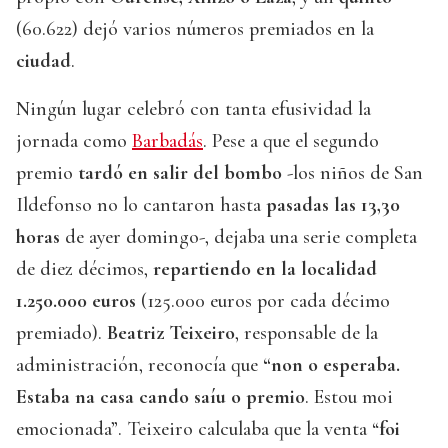
(60.622) dejó varios números premiados en la
ciudad
.
Ningún lugar celebró con tanta efusividad la
jornada como
Barbadás
. Pese a que el segundo
premio
tardó en salir del bombo
-los niños de San
Ildefonso no lo cantaron hasta
pasadas las 13,30
horas
de ayer domingo-, dejaba una serie completa
de diez décimos,
repartiendo en la localidad
1.250.000 euros
(125.000 euros por cada décimo
premiado).
Beatriz Teixeiro
, responsable de la
administración, reconocía que
“non o esperaba.
Estaba na casa cando saíu o premio
. Estou moi
emocionada”. Teixeiro calculaba que la venta “
foi