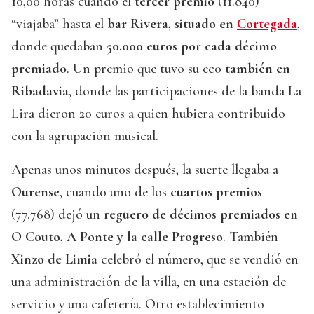
10,00 horas cuando el
tercer premio
(11.840)
“viajaba” hasta el
bar Rivera, situado en
Cortegada
,
donde quedaban
50.000 euros por cada décimo
premiado
. Un premio que tuvo su eco
también en
Ribadavia
, donde las participaciones de la banda La
Lira dieron 20 euros a quien hubiera contribuido
con la agrupación musical.
Apenas unos minutos después, la suerte llegaba a
Ourense
, cuando uno de los
cuartos premios
(77.768) dejó un
reguero de décimos premiados en
O Couto, A Ponte y la calle Progreso
. También
Xinzo de Limia
celebró el número, que se vendió en
una administración de la villa, en una estación de
servicio y una cafetería. Otro establecimiento