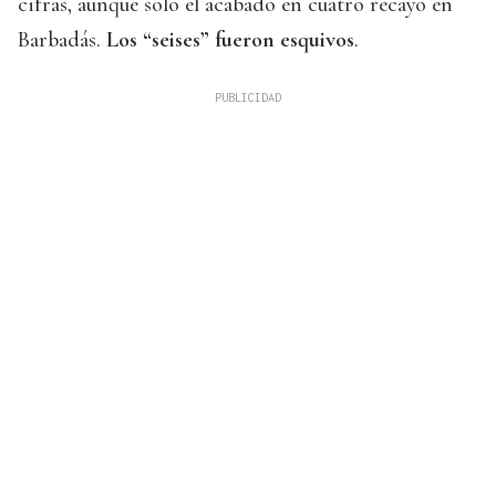
cifras, aunque solo el acabado en cuatro recayó en
Barbadás.
Los “seises” fueron esquivos
.