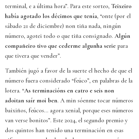
terminal, e a última hora”. Para este sorteo,
Teixeiro
había agotado los décimos que tenía
, “onte (por el
sábado 21 de diciembre) non tiña nada, ningún
número, agotei todo o que tiña consignado.
Algún
compañeiro tivo que cederme algunha serie
para
que tivera que vender”.
También jugó a favor de la suerte el hecho de que el
número fuera considerado “feúco”, en palabras de la
lotera. “
As terminacións en catro e seis non
adoitan saír moi ben
. A min sóenme tocar números
baixiños, feúcos… agora xenial, porque eses números
van verse bonitos”. Este 2024, el segundo premio y
dos quintos han tenido una terminación en esas