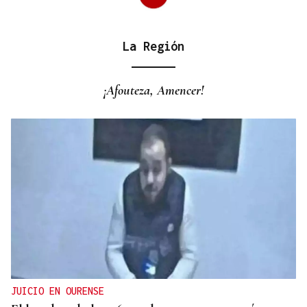
La Región
CANEDO
Un herido en la colisión entre dos coches en la
¡Afouteza, Amencer!
entrada a las termas de Outariz
JUICIO EN OURENSE