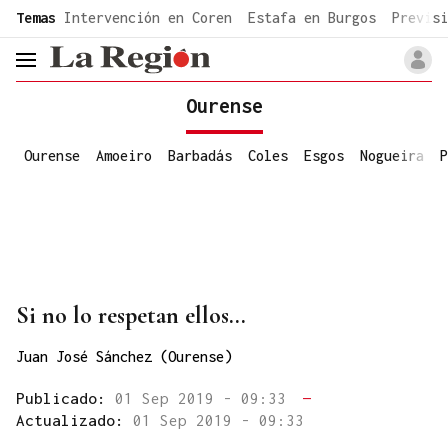
common.go-to-content
Temas
Intervención en Coren
Estafa en Burgos
Previsi
header.menu.open
Ourense
Ourense
Amoeiro
Barbadás
Coles
Esgos
Nogueira
P
Si no lo respetan ellos...
Juan José Sánchez (Ourense)
Publicado:
01 Sep 2019 - 09:33
—
Actualizado:
01 Sep 2019 - 09:33