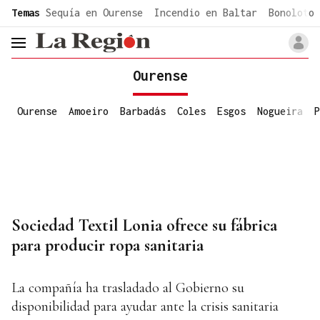
common.go-to-content
Temas
Sequía en Ourense
Incendio en Baltar
Bonoloto 
header.menu.open
Ourense
Ourense
Amoeiro
Barbadás
Coles
Esgos
Nogueira
P
Sociedad Textil Lonia ofrece su fábrica
para producir ropa sanitaria
La compañía ha trasladado al Gobierno su
disponibilidad para ayudar ante la crisis sanitaria